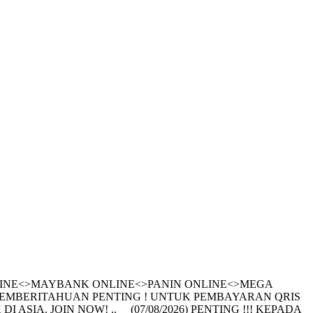
NLINE<>MAYBANK ONLINE<>PANIN ONLINE<>MEGA
EMBERITAHUAN PENTING ! UNTUK PEMBAYARAN QRIS
DI ASIA. JOIN NOW! ..
(07/08/2026)
PENTING !!! KEPADA