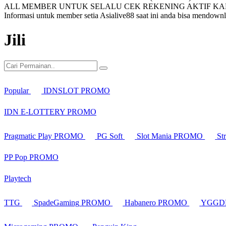
ALL MEMBER UNTUK SELALU CEK REKENING AKTIF KAM
Informasi untuk member setia Asialive88 saat ini anda bisa mendownl
Jili
Popular
IDNSLOT
PROMO
IDN E-LOTTERY
PROMO
Pragmatic Play
PROMO
PG Soft
Slot Mania
PROMO
St
PP Pop
PROMO
Playtech
TTG
SpadeGaming
PROMO
Habanero
PROMO
YGGD