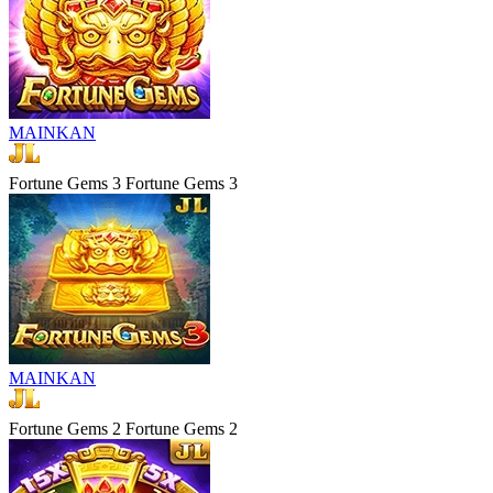
MAINKAN
Fortune Gems 3
Fortune Gems 3
MAINKAN
Fortune Gems 2
Fortune Gems 2