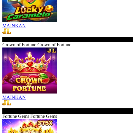
MAINKAN
Baru
Crown of Fortune
Crown of Fortune
MAINKAN
Baru
Fortune Gems
Fortune Gems