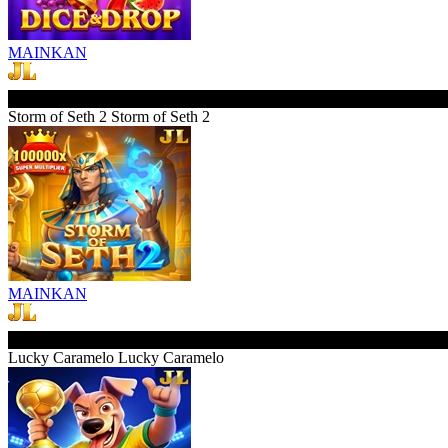
MAINKAN
Baru
Storm of Seth 2
Storm of Seth 2
MAINKAN
Baru
Lucky Caramelo
Lucky Caramelo