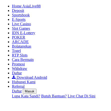
Home AsiaLive88
Deposit
Sportsbook
E-Sports
Live Casino
Slot Games
IDN E-Lottery
POKER
ARCADE
Bolatangkas
Togel
RTP Slots
Cara Bermain
Promosi
Withdraw
Daftar
Download Android
Hubungi Kami
Referral
Daftar
Masuk
Lupa Kata Sandi?
Butuh Bantuan?
Live Chat Di Sini