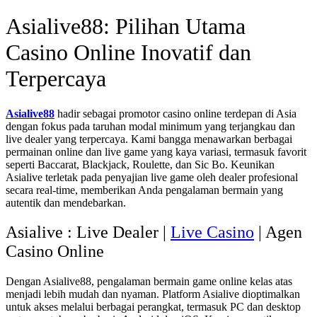
Asialive88: Pilihan Utama
Casino Online Inovatif dan
Terpercaya
Asialive88
hadir sebagai promotor casino online terdepan di Asia
dengan fokus pada taruhan modal minimum yang terjangkau dan
live dealer yang terpercaya. Kami bangga menawarkan berbagai
permainan online dan live game yang kaya variasi, termasuk favorit
seperti Baccarat, Blackjack, Roulette, dan Sic Bo. Keunikan
Asialive terletak pada penyajian live game oleh dealer profesional
secara real-time, memberikan Anda pengalaman bermain yang
autentik dan mendebarkan.
Asialive : Live Dealer |
Live Casino
| Agen
Casino Online
Dengan Asialive88, pengalaman bermain game online kelas atas
menjadi lebih mudah dan nyaman. Platform Asialive dioptimalkan
untuk akses melalui berbagai perangkat, termasuk PC dan desktop