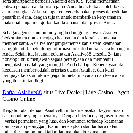
serta smartphone berbasis Android dan iOS. Kami memastikan
bahwa pengalaman bermain game Anda tidak terbatas oleh lokasi
atau perangkat. Asialive juga menyederhanakan proses deposit dan
penarikan dana, dengan tujuan untuk memberikan kenyamanan
maksimal tanpa mengorbankan keamanan dan privasi Anda.
Sebagai agen casino online yang bertanggung jawab, Asialive
berkomitmen untuk menjaga keamanan dan kerahasiaan data
member kami. Asialive mengimplementasikan sistem keamanan
canggih untuk melindungi informasi pribadi dan transaksi keuangan
Anda. Selain itu, layanan pelanggan Asialive88 tersedia 24 jam
nonstop untuk menjawab segala pertanyaan dan membantu
mengatasi masalah yang mungkin Anda hadapi. Kepercayaan dan
kepuasan member adalah prioritas utama Asialive, dan kami
berupaya keras untuk menjaga itu melalui layanan dan keamanan
yang tidak tertandingi.
Daftar Asialive88
situs Live Dealer | Live Casino | Agen
Casino Online
Bergabunglah dengan Asialive88 untuk merasakan kegembiraan
casino online yang sebenarnya. Dengan interface yang user friendly
, variasi permainan yang luas, dan komitmen terhadap keamanan
dan layanan pelanggan, Kami menetapkan standar baru dalam
industri casino online. Daftar dan mainkan bersama kami –