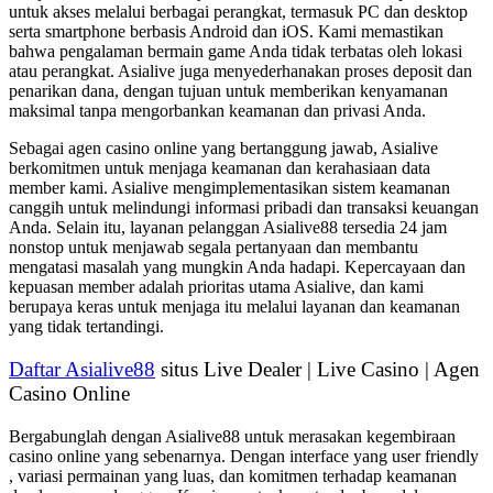
untuk akses melalui berbagai perangkat, termasuk PC dan desktop
serta smartphone berbasis Android dan iOS. Kami memastikan
bahwa pengalaman bermain game Anda tidak terbatas oleh lokasi
atau perangkat. Asialive juga menyederhanakan proses deposit dan
penarikan dana, dengan tujuan untuk memberikan kenyamanan
maksimal tanpa mengorbankan keamanan dan privasi Anda.
Sebagai agen casino online yang bertanggung jawab, Asialive
berkomitmen untuk menjaga keamanan dan kerahasiaan data
member kami. Asialive mengimplementasikan sistem keamanan
canggih untuk melindungi informasi pribadi dan transaksi keuangan
Anda. Selain itu, layanan pelanggan Asialive88 tersedia 24 jam
nonstop untuk menjawab segala pertanyaan dan membantu
mengatasi masalah yang mungkin Anda hadapi. Kepercayaan dan
kepuasan member adalah prioritas utama Asialive, dan kami
berupaya keras untuk menjaga itu melalui layanan dan keamanan
yang tidak tertandingi.
Daftar Asialive88
situs Live Dealer | Live Casino | Agen
Casino Online
Bergabunglah dengan Asialive88 untuk merasakan kegembiraan
casino online yang sebenarnya. Dengan interface yang user friendly
, variasi permainan yang luas, dan komitmen terhadap keamanan