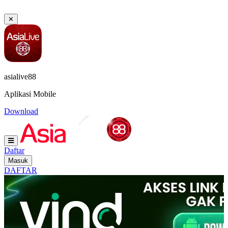
✕
asialive88
Aplikasi Mobile
Download
Daftar
Masuk
DAFTAR