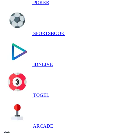
POKER
SPORTSBOOK
IDNLIVE
TOGEL
ARCADE