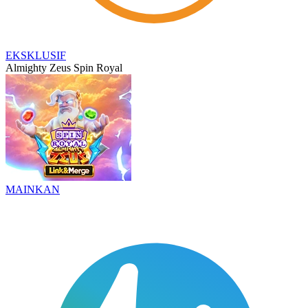
EKSKLUSIF
Almighty Zeus Spin Royal