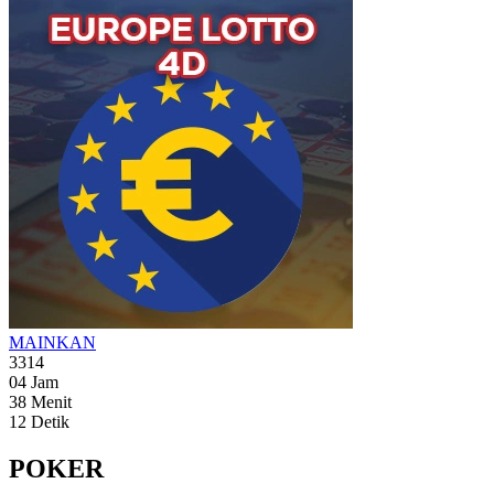
MAINKAN
794
Taruhan Ditutup
4D Europe Lotto