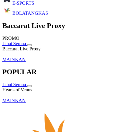
E-SPORTS
BOLATANGKAS
Baccarat Live Proxy
PROMO
Lihat Semua
Baccarat Live Proxy
MAINKAN