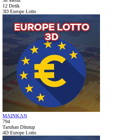
MAINKAN
PROMO
8421
00
Jam
42
Menit
10
Detik
5D Europe Lotto
MAINKAN
92839
12
Jam
38
Menit
10
Detik
3D Europe Lotto