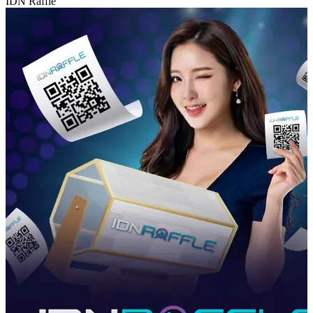
MAINKAN
IDNMAX
Lihat Semua
IDN Raffle