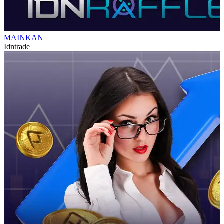
MAINKAN
Idntrade