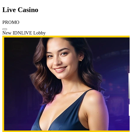
MAINKAN
SBO SportsBook Lite
MAINKAN
Live Casino
PROMO
New IDNLIVE Lobby