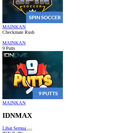
MAINKAN
Spin Soccer
MAINKAN
Checkmate Rush
MAINKAN
9 Putts